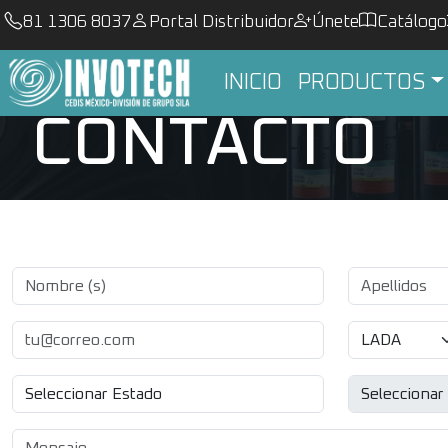
81 1306 8037
Portal Distribuidor
Únete
Catálogo
INICIO
PRODUCTOS
CONTACTO