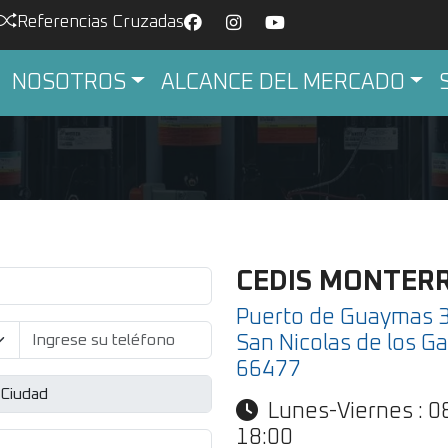
Referencias Cruzadas
NOSOTROS
ALCANCE DEL MERCADO
CEDIS MONTER
Puerto de Guaymas 3
San Nicolas de los Gar
66477
Lunes-Viernes : 0
18:00