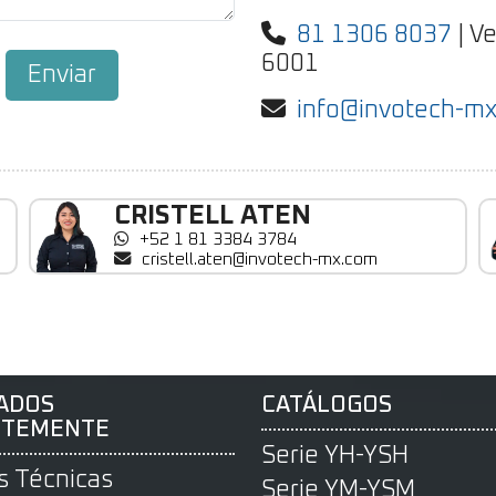
81 1306 8037
| Ve
6001
Enviar
info@invotech-m
CRISTELL ATEN
+52 1 81 3384 3784
cristell.aten@invotech-mx.com
ADOS
CATÁLOGOS
NTEMENTE
Serie YH-YSH
s Técnicas
Serie YM-YSM